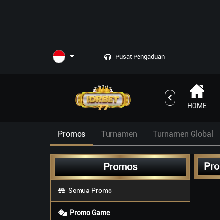
Pusat Pengaduan
HOME
Promos
Turnamen
Turnamen Global
Pr
Promos
Semua Promo
Promo Game