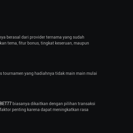
a berasal dari provider ternama yang sudah
an tema, fitur bonus, tingkat keseruan, maupun
us tournamen yang hadiahnya tidak main main mulai
BET77
biasanya dikaitkan dengan pilihan transaksi
 faktor penting karena dapat meningkatkan rasa