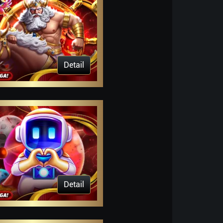
Detail
Detail