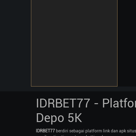
IDRBET77 - Platf
Depo 5K
IDRBET77
berdiri sebagai platform link dan apk si