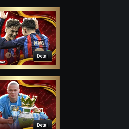
Detail
Detail