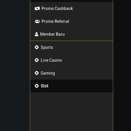
Promo Cashback
Promo Referral
Member Baru
Sports
Live Casino
Gaming
Slot