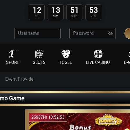
51
12
13
51
DTK
HR
JAM
MEN
SPORT
SLOTS
TOGEL
LIVE CASINO
E-
Event Provider
omo Game
26987Hr 13:52:51