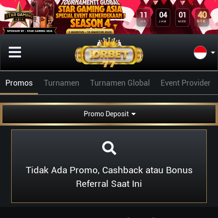
40
11
04
01
DTK
HR
JAM
MEN
Promos
Turnamen
Turnamen Global
Event Provider
Promo Deposit
Tidak Ada Promo, Cashback atau Bonus
Referral Saat Ini