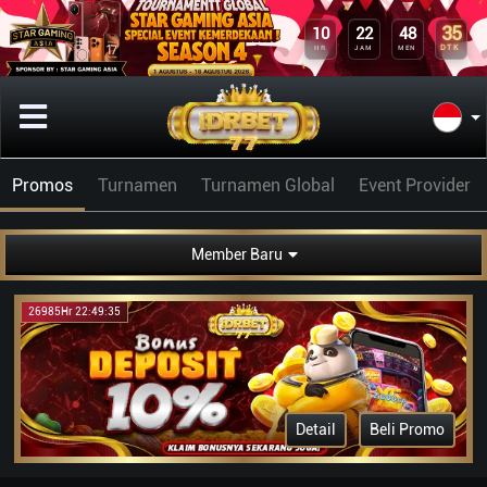
35
10
22
48
DTK
HR
JAM
MEN
Promos
Turnamen
Turnamen Global
Event Provider
Member Baru
26985Hr 22:49:35
Detail
Beli Promo