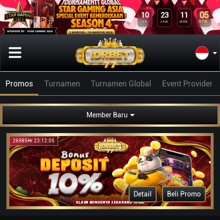
05
10
23
11
DTK
HR
JAM
MEN
Promos
Turnamen
Turnamen Global
Event Provider
Member Baru
26985Hr 23:12:05
Detail
Beli Promo