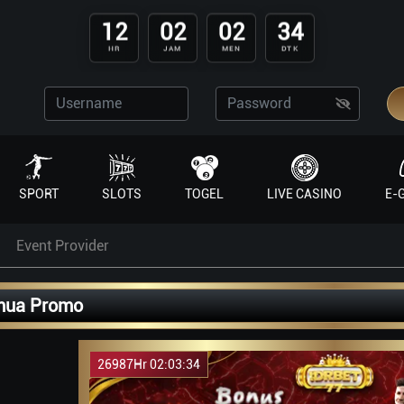
32
12
02
02
DTK
HR
JAM
MEN
SPORT
SLOTS
TOGEL
LIVE CASINO
E-
Event Provider
mua Promo
26987Hr 02:03:32