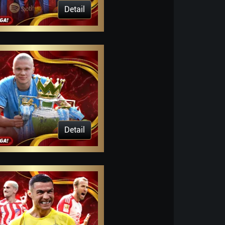
Detail
Detail